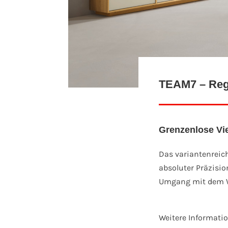
TEAM7 – Rega
Grenzenlose Vie
Das variantenreic
absoluter Präzision
Umgang mit dem We
Weitere Informati