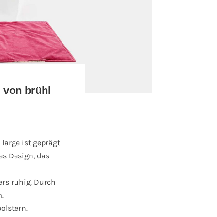
 von brühl
 large ist geprägt
es Design, das
ers ruhig. Durch
m.
olstern.