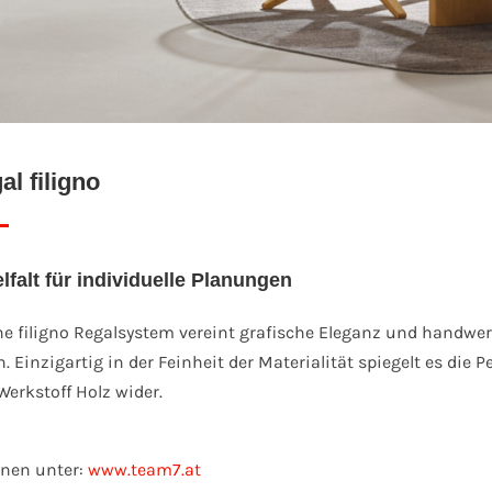
l filigno
lfalt für individuelle Planungen
he filigno Regalsystem vereint grafische Eleganz und handwe
. Einzigartig in der Feinheit der Materialität spiegelt es die P
rkstoff Holz wider.
onen unter:
www.team7.at